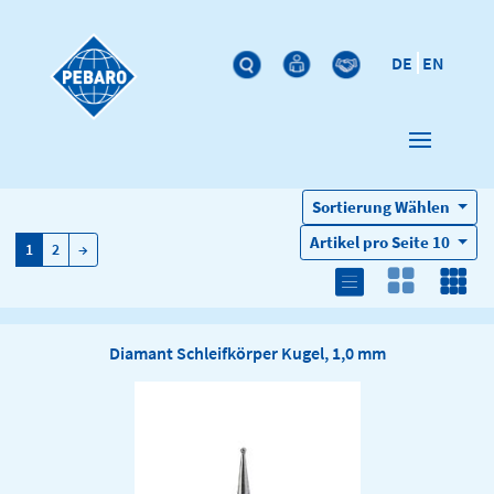
DE
EN
Sortierung
Wählen
Artikel pro Seite
10
→
1
2
→
Diamant Schleifkörper Kugel, 1,0 mm