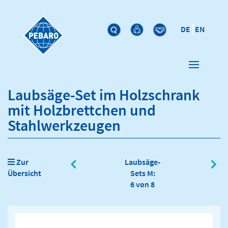
DE
EN
Laubsäge-Set im Holzschrank
mit Holzbrettchen und
Stahlwerkzeugen
Zur
Laubsäge-
Übersicht
Sets M:
6 von 8