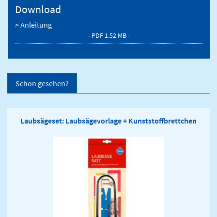
Download
> Anleitung
- PDF 1.52 MB -
Schon gesehen?
Laubsägeset: Laubsägevorlage + Kunststoffbrettchen