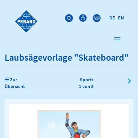
DE
EN
Laubsägevorlage "Skateboard"
Zur
Sport:
Übersicht
1 von 5