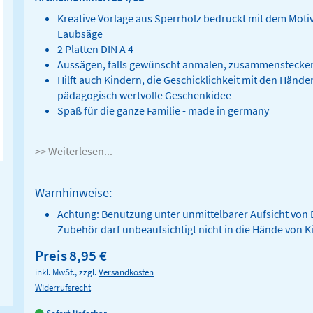
Kreative Vorlage aus Sperrholz bedruckt mit dem Mot
Laubsäge
2 Platten DIN A 4
Aussägen, falls gewünscht anmalen, zusammenstecken 
Hilft auch Kindern, die Geschicklichkeit mit den Hände
pädagogisch wertvolle Geschenkidee
Spaß für die ganze Familie - made in germany
>> Weiterlesen...
Warnhinweise:
Achtung: Benutzung unter unmittelbarer Aufsicht von 
Zubehör darf unbeaufsichtigt nicht in die Hände von K
Preis
8,95 €
inkl. MwSt., zzgl.
Versandkosten
Widerrufsrecht
Sofort lieferbar