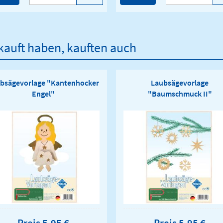
ekauft haben, kauften auch
bsägevorlage "Kantenhocker
Laubsägevorlage
Engel"
"Baumschmuck II"
Preis 5,95 €
Preis 5,95 €