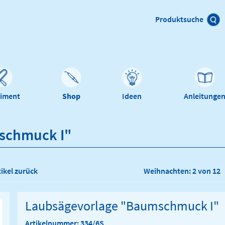
Produktsuche
timent
Shop
Ideen
Anleitunge
schmuck I"
tikel zurück
Weihnachten: 2 von 12
Laubsägevorlage "Baumschmuck I"
Artikelnummer: 334/6S