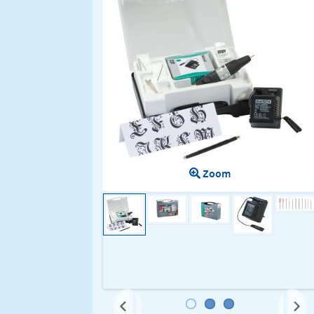
Zoom
Next