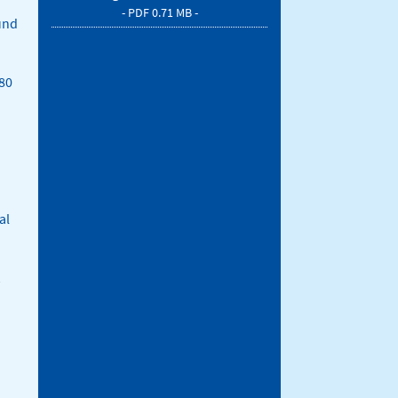
- PDF 0.71 MB -
und
 80
al