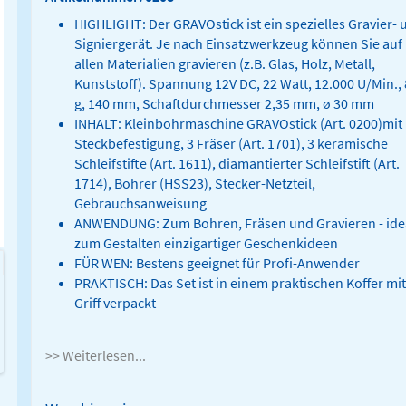
HIGHLIGHT: Der GRAVOstick ist ein spezielles Gravier- 
Signiergerät. Je nach Einsatzwerkzeug können Sie auf
allen Materialien gravieren (z.B. Glas, Holz, Metall,
Kunststoff). Spannung 12V DC, 22 Watt, 12.000 U/Min.,
g, 140 mm, Schaftdurchmesser 2,35 mm, ø 30 mm
INHALT: Kleinbohrmaschine GRAVOstick (Art. 0200)mit
Steckbefestigung, 3 Fräser (Art. 1701), 3 keramische
Schleifstifte (Art. 1611), diamantierter Schleifstift (Art.
1714), Bohrer (HSS23), Stecker-Netzteil,
Gebrauchsanweisung
ANWENDUNG: Zum Bohren, Fräsen und Gravieren - ide
zum Gestalten einzigartiger Geschenkideen
FÜR WEN: Bestens geeignet für Profi-Anwender
PRAKTISCH: Das Set ist in einem praktischen Koffer mit
Griff verpackt
>> Weiterlesen...