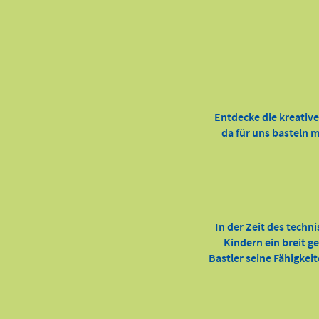
Entdecke die kreativ
da für uns basteln m
In der Zeit des techn
Kindern ein breit g
Bastler seine Fähigkei