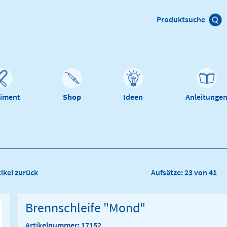
Produktsuche
timent
Shop
Ideen
Anleitunge
tikel zurück
Aufsätze: 23 von 41
Brennschleife "Mond"
Artikelnummer: 17152