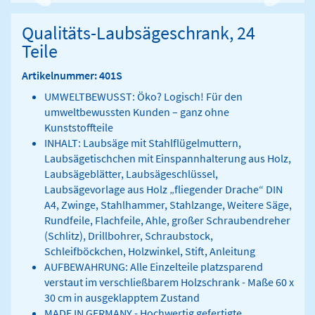
Qualitäts-Laubsägeschrank, 24
Teile
Artikelnummer: 401S
UMWELTBEWUSST: Öko? Logisch! Für den
umweltbewussten Kunden – ganz ohne
Kunststoffteile
INHALT: Laubsäge mit Stahlflügelmuttern,
Laubsägetischchen mit Einspannhalterung aus Holz,
Laubsägeblätter, Laubsägeschlüssel,
Laubsägevorlage aus Holz „fliegender Drache“ DIN
A4, Zwinge, Stahlhammer, Stahlzange, Weitere Säge,
Rundfeile, Flachfeile, Ahle, großer Schraubendreher
(Schlitz), Drillbohrer, Schraubstock,
Schleifböckchen, Holzwinkel, Stift, Anleitung
AUFBEWAHRUNG: Alle Einzelteile platzsparend
verstaut im verschließbarem Holzschrank - Maße 60 x
30 cm in ausgeklapptem Zustand
MADE IN GERMANY - Hochwertig gefertigte