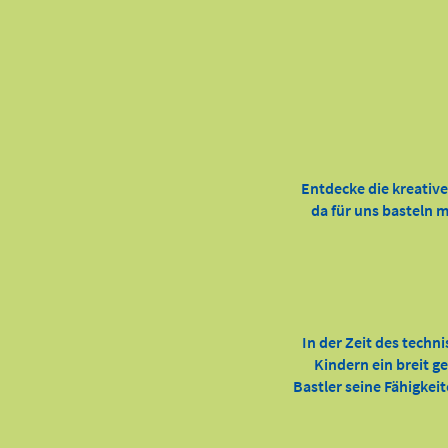
Entdecke die kreativ
da für uns basteln m
In der Zeit des techn
Kindern ein breit g
Bastler seine Fähigkei