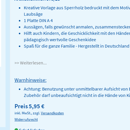
Kreative Vorlage aus Sperrholz bedruckt mit dem Moti
Laubsäge
1 Platte DIN A 4
Aussägen, falls gewünscht anmalen, zusammenstecken 
Hilft auch Kindern, die Geschicklichkeit mit den Hände
pädagogisch wertvolle Geschenkidee
Spaß für die ganze Familie - Hergestellt in Deutschland
>> Weiterlesen...
Warnhinweise:
Achtung: Benutzung unter unmittelbarer Aufsicht von 
Zubehör darf unbeaufsichtigt nicht in die Hände von K
Preis
5,95 €
inkl. MwSt., zzgl.
Versandkosten
Widerrufsrecht
Sofort lieferbar