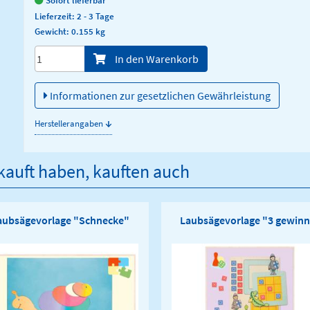
Lieferzeit: 2 - 3 Tage
Gewicht: 0.155 kg
Menge/Pieces
In den Warenkorb
Informationen zur gesetzlichen Gewährleistung
↓
Herstellerangaben
ekauft haben, kauften auch
aubsägevorlage "Schnecke"
Laubsägevorlage "3 gewinn