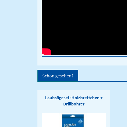
Schon gesehen?
Laubsägeset: Holzbrettchen +
Drillbohrer