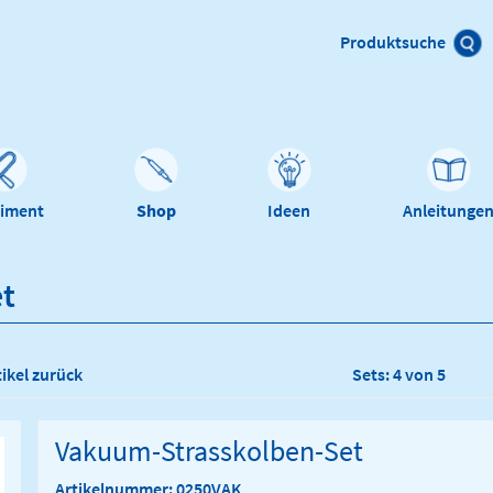
Produktsuche
timent
Shop
Ideen
Anleitunge
t
tikel zurück
Sets: 4 von 5
Vakuum-Strasskolben-Set
Artikelnummer: 0250VAK