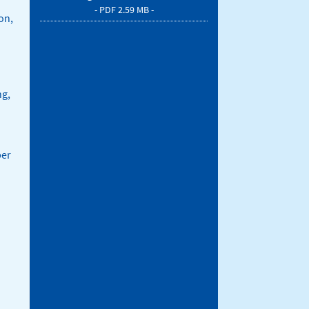
- PDF 2.59 MB -
on,
ng,
ber