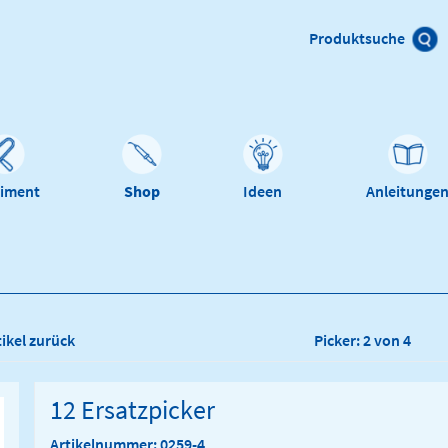
Produktsuche
timent
Shop
Ideen
Anleitunge
tikel zurück
Picker: 2 von 4
12 Ersatzpicker
Artikelnummer: 0259-4