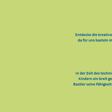
Entdecke die kreativ
da für uns basteln m
In der Zeit des techn
Kindern ein breit g
Bastler seine Fähigkei