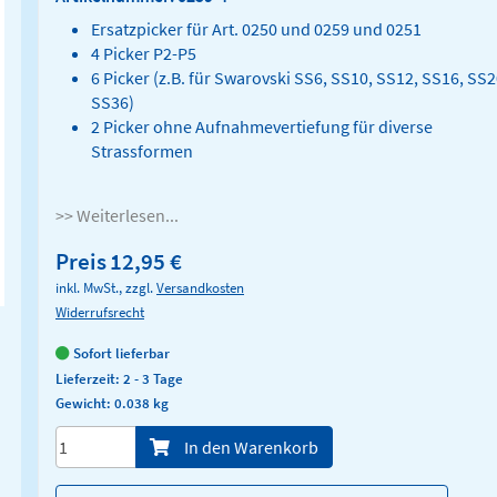
Ersatzpicker für Art. 0250 und 0259 und 0251
4 Picker P2-P5
6 Picker (z.B. für Swarovski SS6, SS10, SS12, SS16, SS2
SS36)
2 Picker ohne Aufnahmevertiefung für diverse
Strassformen
>> Weiterlesen...
Preis
12,95 €
inkl. MwSt., zzgl.
Versandkosten
Widerrufsrecht
Sofort lieferbar
Lieferzeit: 2 - 3 Tage
Gewicht: 0.038 kg
Menge/Pieces
In den Warenkorb