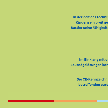
In der Zeit des techn
Kindern ein breit g
Bastler seine Fähigkei
Im Einklang mit d
Laubsägelösungen kompl
Die CE-Kennzeichn
betreffenden europ