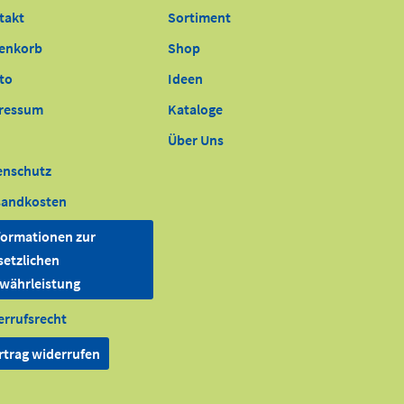
takt
Sortiment
enkorb
Shop
to
Ideen
ressum
Kataloge
Über Uns
enschutz
sandkosten
formationen zur
setzlichen
währleistung
errufsrecht
rtrag widerrufen