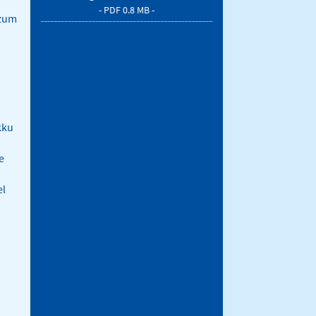
- PDF 0.8 MB -
 zum
kku
e
el