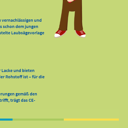
zu vernachlässigen und
 es schon dem jungen
astelte Laubsägevorlage
r Lacke und bieten
 Rohstoff ist – für die
derungen gemäß den
ifft, trägt das CE-