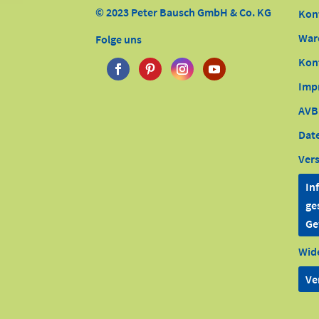
© 2023 Peter Bausch GmbH & Co. KG
Kon
War
Folge uns
Kon
Imp
AVB
Dat
Ver
In
ge
Ge
Wid
Ve