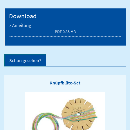
Download
> Anleitung
- PDF 0.38 MB -
Schon gesehen?
Knüpfblüte-Set