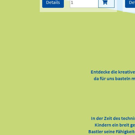
Details
Det
Entdecke die kreativ
da für uns basteln m
In der Zeit des techn
Kindern ein breit g
Bastler seine Fähigkei