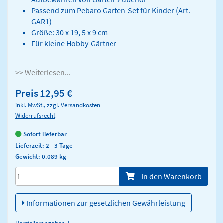
Passend zum Pebaro Garten-Set für Kinder (Art.
GAR1)
Größe: 30 x 19, 5 x 9 cm
Für kleine Hobby-Gärtner
>> Weiterlesen...
Preis
12,95 €
inkl. MwSt., zzgl.
Versandkosten
Widerrufsrecht
Sofort lieferbar
Lieferzeit: 2 - 3 Tage
Gewicht: 0.089 kg
Menge/Pieces
In den Warenkorb
Informationen zur gesetzlichen Gewährleistung
↓
Herstellerangaben