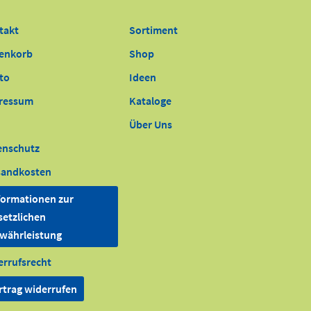
takt
Sortiment
enkorb
Shop
to
Ideen
ressum
Kataloge
Über Uns
enschutz
sandkosten
formationen zur
setzlichen
währleistung
errufsrecht
rtrag widerrufen