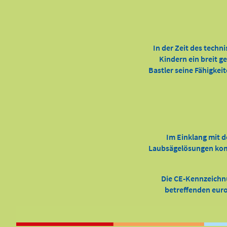
In der Zeit des techn
Kindern ein breit g
Bastler seine Fähigkei
Im Einklang mit d
Laubsägelösungen kompl
Die CE-Kennzeichn
betreffenden europ