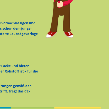
zu vernachlässigen und
 es schon dem jungen
astelte Laubsägevorlage
r Lacke und bieten
 Rohstoff ist – für die
derungen gemäß den
ifft, trägt das CE-