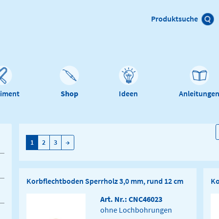
Produktsuche
timent
Shop
Ideen
Anleitunge
→
1
2
3
→
Korbflechtboden Sperrholz 3,0 mm, rund 12 cm
Ko
Art. Nr.: CNC46023
ohne Lochbohrungen