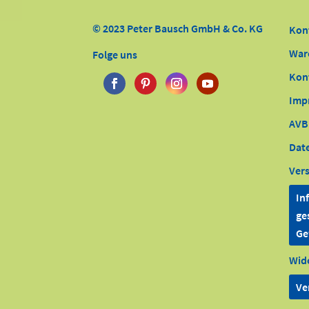
© 2023 Peter Bausch GmbH & Co. KG
Kon
War
Folge uns
Kon
Imp
AVB
Dat
Ver
In
ge
Ge
Wid
Ve