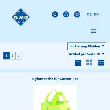
DE
EN
Sortierung
Wählen
Artikel pro Seite
10
→
1
2
→
Nylontasche für Garten-Set